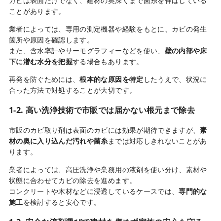
カビは表面だけでなく、建材の奥深くまで菌糸を伸ばしている
ことがあります。
業者によっては、専用の測定機器や経験をもとに、カビの発生
箇所や原因を確認します。
また、含水率計やサーモグラフィーなどを使い、
壁の内部や床
下に潜む水分を把握
する場合もあります。
再発を防ぐためには、
根本的な原因を特定
したうえで、状況に
合った方法で対処することが大切です。
1-2. 高い洗浄技術で市販では届かない根元まで除去
市販のカビ取り剤は表面のカビには効果が期待できますが、
素
材の奥に入り込んだ汚れや菌糸
までは対応しきれないことがあ
ります。
業者によっては、高圧洗浄や業務用の液剤を使い分け、素材や
状態に合わせてカビの除去を進めます。
コンクリートや木材などに浸透しているケースでは、
専門的な
施工
を検討すると安心です。