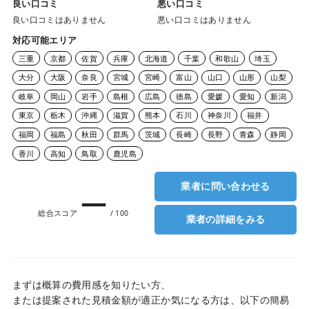
良い口コミ
悪い口コミ
良い口コミはありません
悪い口コミはありません
対応可能エリア
三重
京都
佐賀
兵庫
北海道
千葉
和歌山
埼玉
大分
大阪
奈良
宮城
宮崎
富山
山口
山形
山梨
岐阜
岡山
岩手
島根
広島
徳島
愛媛
愛知
新潟
東京
栃木
沖縄
滋賀
熊本
石川
神奈川
福井
福岡
福島
秋田
群馬
茨城
長崎
長野
青森
静岡
香川
高知
鳥取
鹿児島
業者に問い合わせる
ー
総合スコア
/ 100
業者の詳細をみる
まずは概算の費用感を知りたい方、
または提案された見積金額が適正か気になる方は、以下の簡易