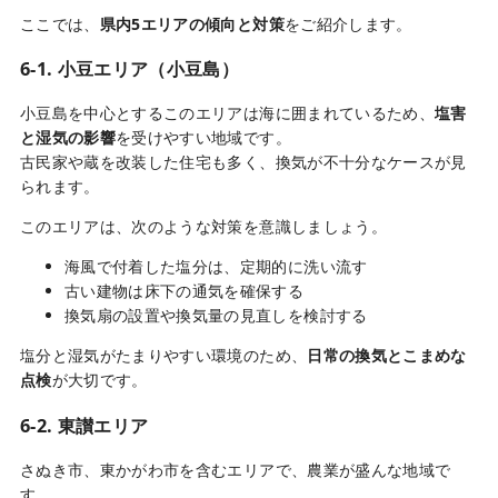
ここでは、
県内5エリアの傾向と対策
をご紹介します。
6-1. 小豆エリア（小豆島）
小豆島を中心とするこのエリアは海に囲まれているため、
塩害
と湿気の影響
を受けやすい地域です。
古民家や蔵を改装した住宅も多く、換気が不十分なケースが見
られます。
このエリアは、次のような対策を意識しましょう。
海風で付着した塩分は、定期的に洗い流す
古い建物は床下の通気を確保する
換気扇の設置や換気量の見直しを検討する
塩分と湿気がたまりやすい環境のため、
日常の換気とこまめな
点検
が大切です。
6-2. 東讃エリア
さぬき市、東かがわ市を含むエリアで、農業が盛んな地域で
す。