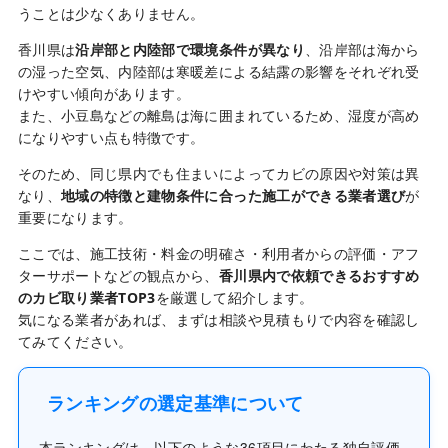
うことは少なくありません。
香川県は
沿岸部と内陸部で環境条件が異なり
、沿岸部は海から
の湿った空気、内陸部は寒暖差による結露の影響をそれぞれ受
けやすい傾向があります。
また、小豆島などの離島は海に囲まれているため、湿度が高め
になりやすい点も特徴です。
そのため、同じ県内でも住まいによってカビの原因や対策は異
なり、
地域の特徴と建物条件に合った施工ができる業者選び
が
重要になります。
ここでは、施工技術・料金の明確さ・利用者からの評価・アフ
ターサポートなどの観点から、
香川県内で依頼できるおすすめ
のカビ取り業者TOP3
を厳選して紹介します。
気になる業者があれば、まずは相談や見積もりで内容を確認し
てみてください。
ランキングの選定基準について
本ランキングは、以下のような36項目にわたる独自評価