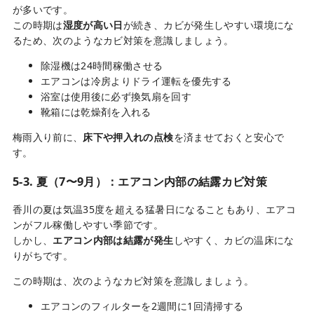
が多いです。
この時期は
湿度が高い日
が続き、カビが発生しやすい環境にな
るため、次のようなカビ対策を意識しましょう。
除湿機は24時間稼働させる
エアコンは冷房よりドライ運転を優先する
浴室は使用後に必ず換気扇を回す
靴箱には乾燥剤を入れる
梅雨入り前に、
床下や押入れの点検
を済ませておくと安心で
す。
5-3. 夏（7〜9月）：エアコン内部の結露カビ対策
香川の夏は気温35度を超える猛暑日になることもあり、エアコ
ンがフル稼働しやすい季節です。
しかし、
エアコン内部は結露が発生
しやすく、カビの温床にな
りがちです。
この時期は、次のようなカビ対策を意識しましょう。
エアコンのフィルターを2週間に1回清掃する