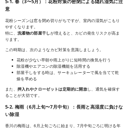
5-1. 春（3〜5月）：花粉対策の密閉による隠れ湿気に注
意
花粉シーズンは窓を閉め切りがちですが、室内の湿気がこもり
やすくなります。
特に、
洗濯物の部屋干し
が増えると、カビの発生リスクが高ま
ります。
この時期は、次のようなカビ対策を意識しましょう。
花粉が少ない早朝や雨上がりに短時間の換気を行う
除湿機やエアコンの除湿機能を活用する
部屋干しをする時は、サーキュレーターで風を当てて乾
燥を早める
また、
押入れやクローゼットは定期的に開放
し、通気を確保す
ることが大切です。
5-2. 梅雨（6月上旬〜7月中旬）：長雨と高湿度に負けな
い除湿
香川の梅雨は、6月上旬ごろに始まり、7月中旬ごろに明ける年