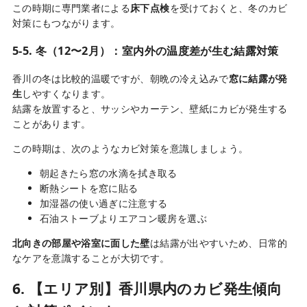
この時期に専門業者による
床下点検
を受けておくと、冬のカビ
対策にもつながります。
5-5. 冬（12〜2月）：室内外の温度差が生む結露対策
香川の冬は比較的温暖ですが、朝晩の冷え込みで
窓に結露が発
生
しやすくなります。
結露を放置すると、サッシやカーテン、壁紙にカビが発生する
ことがあります。
この時期は、次のようなカビ対策を意識しましょう。
朝起きたら窓の水滴を拭き取る
断熱シートを窓に貼る
加湿器の使い過ぎに注意する
石油ストーブよりエアコン暖房を選ぶ
北向きの部屋や浴室に面した壁
は結露が出やすいため、日常的
なケアを意識することが大切です。
6. 【エリア別】香川県内のカビ発生傾向