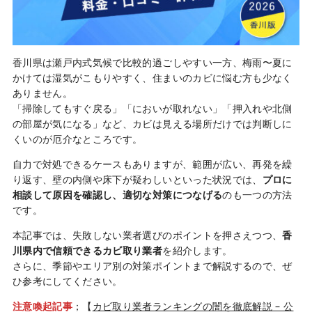
香川県は瀬戸内式気候で比較的過ごしやすい一方、梅雨〜夏に
かけては湿気がこもりやすく、住まいのカビに悩む方も少なく
ありません。
「掃除してもすぐ戻る」「においが取れない」「押入れや北側
の部屋が気になる」など、カビは見える場所だけでは判断しに
くいのが厄介なところです。
自力で対処できるケースもありますが、範囲が広い、再発を繰
り返す、壁の内側や床下が疑わしいといった状況では、
プロに
相談して原因を確認し、適切な対策につなげる
のも一つの方法
です。
本記事では、失敗しない業者選びのポイントを押さえつつ、
香
川県内で信頼できるカビ取り業者
を紹介します。
さらに、季節やエリア別の対策ポイントまで解説するので、ぜ
ひ参考にしてください。
注意喚起記事
；【
カビ取り業者ランキングの闇を徹底解説 – 公