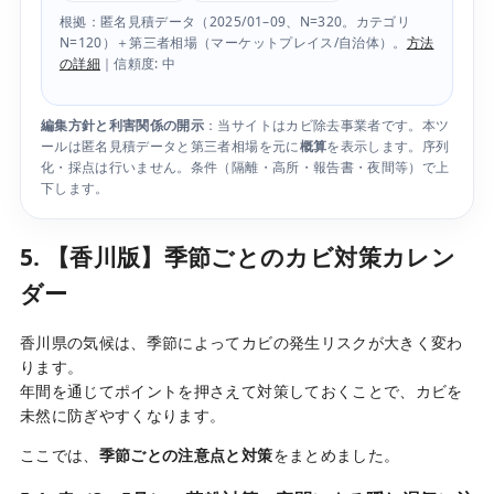
根拠：匿名見積データ（2025/01–09、N=320。カテゴリ
N=120）＋第三者相場（マーケットプレイス/自治体）。
方法
の詳細
｜信頼度: 中
編集方針と利害関係の開示
：当サイトはカビ除去事業者です。本ツ
ールは匿名見積データと第三者相場を元に
概算
を表示します。序列
化・採点は行いません。条件（隔離・高所・報告書・夜間等）で上
下します。
5. 【香川版】季節ごとのカビ対策カレン
ダー
香川県の気候は、季節によってカビの発生リスクが大きく変わ
ります。
年間を通じてポイントを押さえて対策しておくことで、カビを
未然に防ぎやすくなります。
ここでは、
季節ごとの注意点と対策
をまとめました。